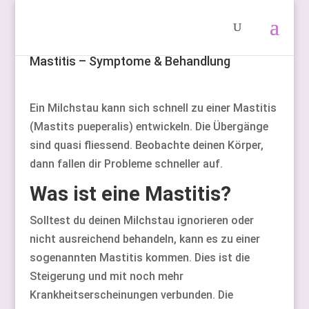
Mastitis – Symptome & Behandlung
Ein Milchstau kann sich schnell zu einer Mastitis
(Mastits pueperalis) entwickeln. Die Übergänge
sind quasi fliessend. Beobachte deinen Körper,
dann fallen dir Probleme schneller auf.
Was ist eine Mastitis?
Solltest du deinen Milchstau ignorieren oder
nicht ausreichend behandeln, kann es zu einer
sogenannten Mastitis kommen. Dies ist die
Steigerung und mit noch mehr
Krankheitserscheinungen verbunden. Die