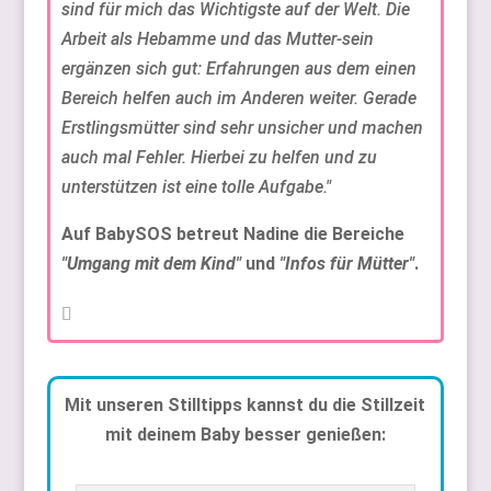
sind für mich das Wichtigste auf der Welt. Die
Arbeit als Hebamme und das Mutter-sein
ergänzen sich gut: Erfahrungen aus dem einen
Bereich helfen auch im Anderen weiter. Gerade
Erstlingsmütter sind sehr unsicher und machen
auch mal Fehler. Hierbei zu helfen und zu
unterstützen ist eine tolle Aufgabe."
Auf BabySOS betreut Nadine die Bereiche
"Umgang mit dem Kind"
und
"Infos für Mütter"
.
Mit unseren Stilltipps kannst du die Stillzeit
mit deinem Baby besser genießen: