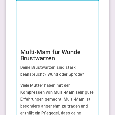
Multi-Mam für Wunde
Brustwarzen
Deine Brustwarzen sind stark
beansprucht? Wund oder Spröde?
Viele Mütter haben mit den
Kompressen von Multi-Mam
sehr gute
Erfahrungen gemacht. Multi-Mam ist
besonders angenehm zu tragen und
enthält ein Pflegegel, dass deine