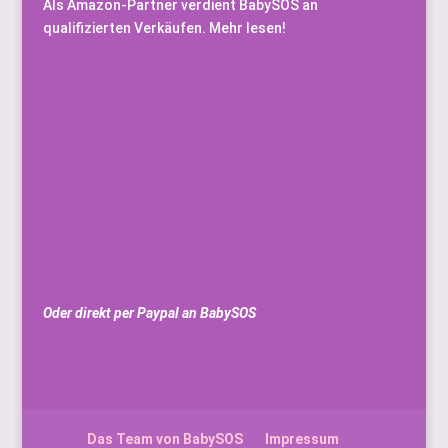
Als Amazon-Partner verdient BabySOS an
qualifizierten Verkäufen. Mehr lesen!
Oder direkt per Paypal an BabySOS
Das Team von BabySOS
Impressum