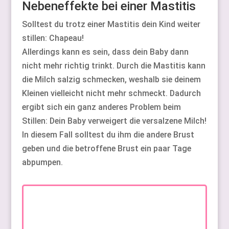
Nebeneffekte bei einer Mastitis
Solltest du trotz einer Mastitis dein Kind weiter
stillen: Chapeau!
Allerdings kann es sein, dass dein Baby dann
nicht mehr richtig trinkt. Durch die Mastitis kann
die Milch salzig schmecken, weshalb sie deinem
Kleinen vielleicht nicht mehr schmeckt. Dadurch
ergibt sich ein ganz anderes Problem beim
Stillen: Dein Baby verweigert die versalzene Milch!
In diesem Fall solltest du ihm die andere Brust
geben und die betroffene Brust ein paar Tage
abpumpen.